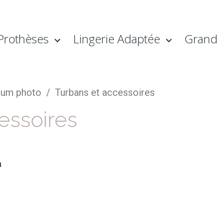
Prothèses
Lingerie Adaptée
Grande
bum photo
Turbans et accessoires
essoires
n