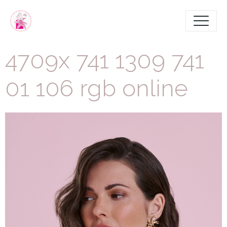
4709x 741 1309 741
01 106 rgb online